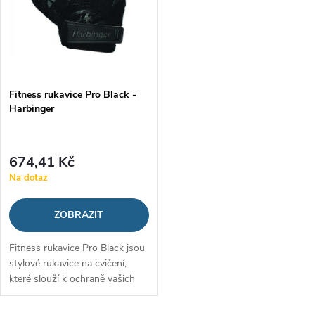
n
i
í
s
p
p
Fitness rukavice Pro Black -
r
Harbinger
r
o
o
674,41 Kč
d
Na dotaz
d
u
ZOBRAZIT
u
k
Fitness rukavice Pro Black jsou
k
stylové rukavice na cvičení,
t
které slouží k ochraně vašich
t
rukou a zápěstí při tréninku.
Dvojitá vrstva kvalitní kůže v