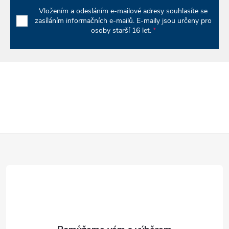
k
Vložením a odesláním e-mailové adresy souhlasíte se
zasíláním informačních e-mailů. E-maily jsou určeny pro
y
osoby starší 16 let.
v
ý
p
i
s
Z
u
á
p
a