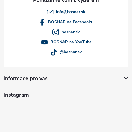
t
info
@
bosnar.sk
í
BOSNAR na Facebooku
bosnar.sk
BOSNAR na YouTube
@bosnar.sk
Informace pro vás
Instagram