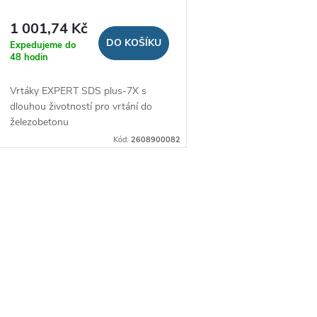
u
d
1 001,74 Kč
k
DO KOŠÍKU
Expedujeme do
u
48 hodin
t
Vrtáky EXPERT SDS plus-7X s
k
dlouhou životností pro vrtání do
ů
železobetonu
t
Kód:
2608900082
ů
O
v
á
d