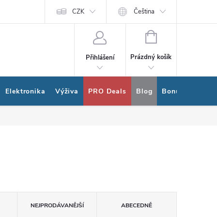
ram
Nákup na splátky Quatro
CZK
Čeština
NÁKUPNÍ
KOŠÍK
Prázdný košík
Přihlášení
Elektronika
Výživa
PRO Deals
Blog
Bonus program
NEJPRODÁVANĚJŠÍ
ABECEDNĚ