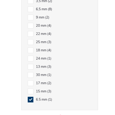
3,5 mm
2
6,5 mm
8
9 mm
2
20 mm
4
í
22 mm
4
25 mm
3
r
18 mm
4
24 mm
1
13 mm
3
30 mm
1
17 mm
2
15 mm
3
6.5 mm
1