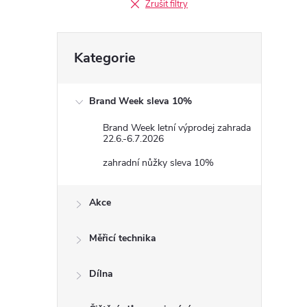
Zrušit filtry
i
Přeskočit
Kategorie
kategorie
Brand Week sleva 10%
Brand Week letní výprodej zahrada
22.6.-6.7.2026
zahradní nůžky sleva 10%
Akce
Měřicí technika
Dílna