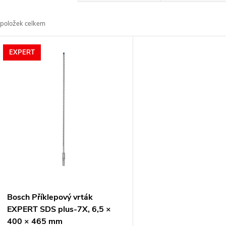
a
položek celkem
z
V
EXPERT
e
ý
n
p
p
s
r
p
o
r
Bosch Příklepový vrták
d
EXPERT SDS plus-7X, 6,5 ×
o
400 × 465 mm