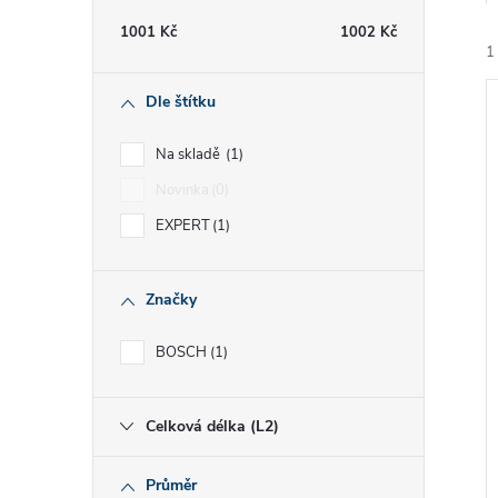
t
1001
Kč
1002
Kč
1
r
Dle štítku
a
Na skladě
1
n
Novinka
0
EXPERT
1
í
n
i
í
Značky
p
BOSCH
1
a
Celková délka (L2)
n
Průměr