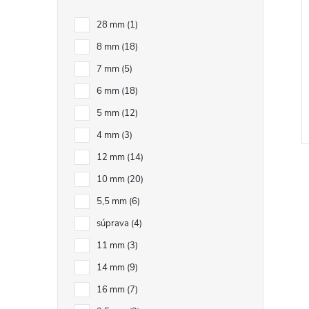
e
28 mm
1
l
8 mm
18
7 mm
5
6 mm
18
5 mm
12
4 mm
3
12 mm
14
10 mm
20
5,5 mm
6
súprava
4
l
11 mm
3
14 mm
9
16 mm
7