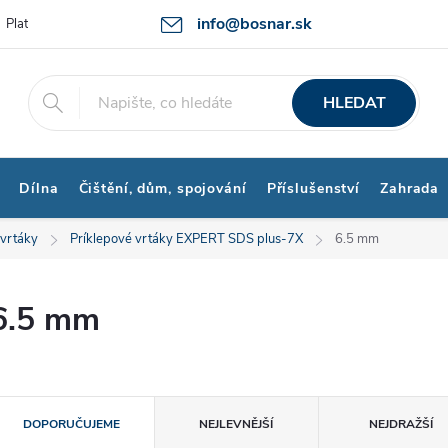
info@bosnar.sk
Platby a Doprava
Kontakty
Obchodní podmínky
Bonus prog
HLEDAT
Dílna
Čištění, dům, spojování
Příslušenství
Zahrada
 vrtáky
Príklepové vrtáky EXPERT SDS plus-7X
6.5 mm
6.5 mm
Ř
DOPORUČUJEME
NEJLEVNĚJŠÍ
NEJDRAŽŠÍ