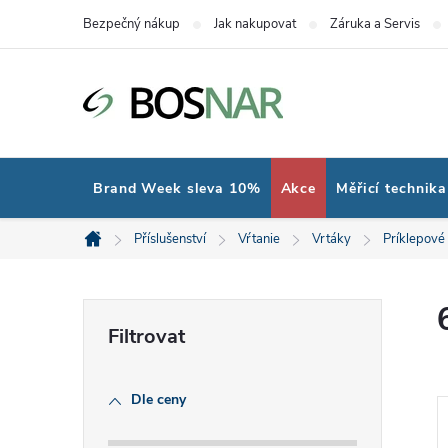
Přejít
Bezpečný nákup
Jak nakupovat
Záruka a Servis
na
obsah
Brand Week sleva 10%
Akce
Měřicí technika
Příslušenství
Vŕtanie
Vrtáky
Príklepové
Domů
P
o
Dle ceny
s