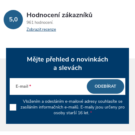
á
Hodnocení zákazníků
d
5,0
961 hodnocení
a
Zobrazit recenze
c
í
Mějte přehled o novinkách
p
a slevách
r
E-mail
ODEBÍRAT
v
k
Vložením a odesláním e-mailové adresy souhlasíte se
zasíláním informačních e-mailů. E-maily jsou určeny pro
y
osoby starší 16 let.
v