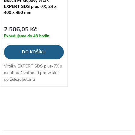
Bosch Příklepový vrták
r
EXPERT SDS plus-7X, 24 x
r
400 x 450 mm
o
o
2 506,05 Kč
d
Expedujeme do 48 hodin
d
u
DO KOŠÍKU
u
k
Vrtáky EXPERT SDS plus-7X s
k
dlouhou životností pro vrtání
t
do železobetonu
t
ů
ů
O
v
l