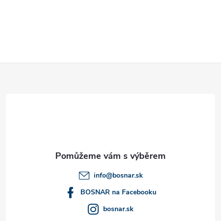
ý
p
i
s
Z
u
á
p
a
t
info
@
bosnar.sk
í
BOSNAR na Facebooku
bosnar.sk