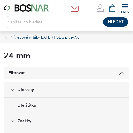
Přejít
NÁKUPNÍ
KOŠÍK
na
obsah
HLEDAT
Príklepové vrtáky EXPERT SDS plus-7X
24 mm
Filtrovat
Dle ceny
Dle štítku
Značky