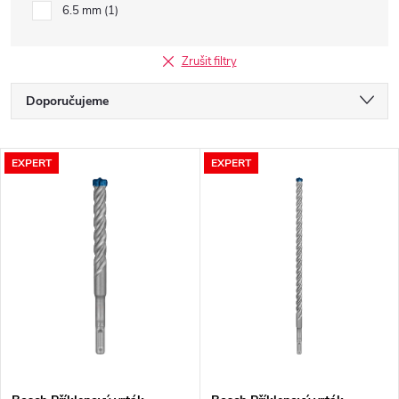
6.5 mm
1
Zrušit filtry
Ř
Doporučujeme
a
Nejlevnější
V
EXPERT
EXPERT
Nejdražší
z
ý
Nejprodávanější
e
p
Abecedně
n
i
í
s
p
p