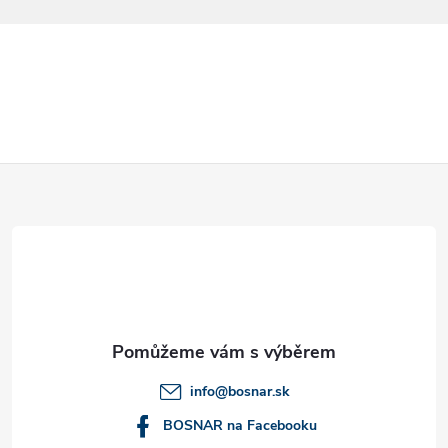
v
ý
p
i
s
Z
u
á
p
a
t
info
@
bosnar.sk
í
BOSNAR na Facebooku